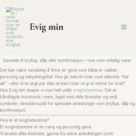
Hopp
rett
til
innholdet
Evig min
Gaveide til bryllup, dåp eller konfirmasjon – noe som virkelig varer
Det kan være vanskelig å finne en gave som både er vakker,
personlig og betydningsfull. Hva gir man til noen som allerede “har
alt” – eller til et ungt par eller et barn man vil gi et minne for livet?
Hos Evig min skaper vi noe helt unikt:
evighetsminner
. Det er
håndlagde kunstverk i resin, laget med ekte blomster og små
symboler, skreddersydd for spesielle anledninger som bryllup, dåp og
konfirmasjon.
Hva er et evighetsminne?
Et evighetsminne er en varig og personlig gave.
Vi bruker ekte blomster, gjerne fra selve anledningen (som