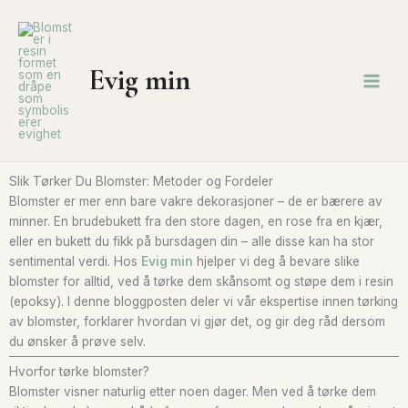
Hopp
rett
til
innholdet
Evig min
Slik Tørker Du Blomster: Metoder og Fordeler
Blomster er mer enn bare vakre dekorasjoner – de er bærere av
minner. En brudebukett fra den store dagen, en rose fra en kjær,
eller en bukett du fikk på bursdagen din – alle disse kan ha stor
sentimental verdi. Hos
Evig min
hjelper vi deg å bevare slike
blomster for alltid, ved å tørke dem skånsomt og støpe dem i resin
(epoksy). I denne bloggposten deler vi vår ekspertise innen tørking
av blomster, forklarer hvordan vi gjør det, og gir deg råd dersom
du ønsker å prøve selv.
Hvorfor tørke blomster?
Blomster visner naturlig etter noen dager. Men ved å tørke dem