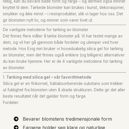
riktig, kan du bevare både form og farge – og dermed også minnet
knyttet til dem. Tørkede blomster kan brukes i kunst, dekorasjoner,
smykker og ikke minst – i resinprodukter, slik vi lager hos oss. Det
gir blomsten nytt liv, og minner som varer livet ut.
De vanligste metodene for tørking av blomster
Det finnes flere måter å tørke blomster på. Vi har testet mange av
dem, og vil her gå gjennom både fordeler og ulemper ved hver
metode. Hos Evig min bruker vi hovedsakelig silica gel for tørking
av blomster, men det finnes også enklere (og billigere) alternativer
du kan bruke hjemme. Her er de 4 vanligste metodene for tørking
av blomster.
1.
Tørking med silica gel – vår favorittmetode
Silica gel er en finkornet, fuktabsorberende substans som trekker
ut fuktighet fra blomsten uten å skade strukturen. Dette gir det aller
beste resultatet når det gjelder form og farge.
Fordeler:
Bevarer blomstens tredimensjonale form
Fargene holder seg klare og naturlige