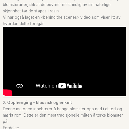
blomsterarter, slik at de bevarer mest mulig av sin naturlige
skjønnhet før de støpes i resin.
Vi har også laget en «behind the scenes» video som viser litt av
hvordan dette foregår.
2.
Opphenging – klassisk og enkelt
Denne metoden innebærer å henge blomster opp ned i et tørt og
mørkt rom. Dette er den mest tradisjonelle måten å tørke blomster
på.
Fordeler: