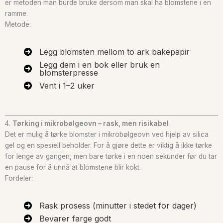
er metoden man burde bruke dersom man skal ha blomstene i en
ramme.
Metode:
Legg blomsten mellom to ark bakepapir
Legg dem i en bok eller bruk en
blomsterpresse
Vent i 1–2 uker
4.
Tørking i mikrobølgeovn – rask, men risikabel
Det er mulig å tørke blomster i mikrobølgeovn ved hjelp av silica
gel og en spesiell beholder. For å gjøre dette er viktig å ikke tørke
for lenge av gangen, men bare tørke i en noen sekunder før du tar
en pause for å unnå at blomstene blir kokt.
Fordeler:
Rask prosess (minutter i stedet for dager)
Bevarer farge godt