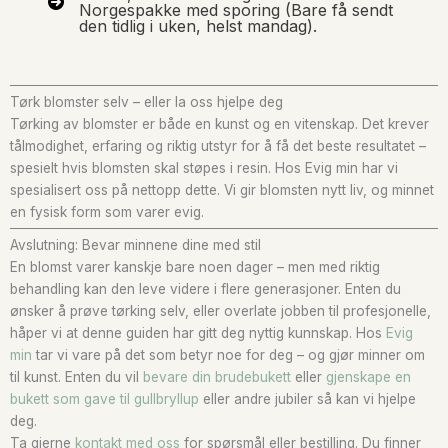
Norgespakke med sporing (Bare få sendt
den tidlig i uken, helst mandag).
Tørk blomster selv – eller la oss hjelpe deg
Tørking av blomster er både en kunst og en vitenskap. Det krever
tålmodighet, erfaring og riktig utstyr for å få det beste resultatet –
spesielt hvis blomsten skal støpes i resin. Hos Evig min har vi
spesialisert oss på nettopp dette. Vi gir blomsten nytt liv, og minnet
en fysisk form som varer evig.
Avslutning: Bevar minnene dine med stil
En blomst varer kanskje bare noen dager – men med riktig
behandling kan den leve videre i flere generasjoner. Enten du
ønsker å prøve tørking selv, eller overlate jobben til profesjonelle,
håper vi at denne guiden har gitt deg nyttig kunnskap. Hos
Evig
min
tar vi vare på det som betyr noe for deg – og gjør minner om
til kunst. Enten du vil
bevare din brudebukett
eller
gjenskape en
bukett som gave til gullbryllup
eller andre jubiler så kan vi hjelpe
deg.
Ta gjerne
kontakt med oss
for spørsmål eller bestilling. Du finner