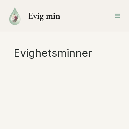
Hopp
rett
Evig min
til
innholdet
Evighetsminner